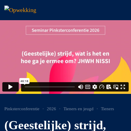
Overslaan en naar de inhoud gaan
Pinksterconferentie
2026
Tieners en jeugd
Tieners
(Geestelijke) strijd,